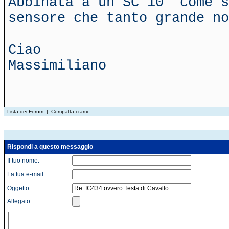
Abbinata a un SC 10" come s
sensore che tanto grande no
Ciao
Massimiliano
Lista dei Forum
|
Compatta i rami
Rispondi a questo messaggio
Il tuo nome:
La tua e-mail:
Oggetto:
Allegato: