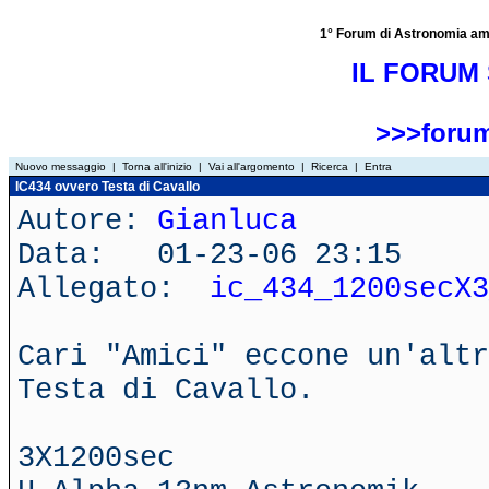
1° Forum di Astronomia amator
IL FORUM 
>>>forum
Nuovo messaggio
|
Torna all'inizio
|
Vai all'argomento
|
Ricerca
|
Entra
IC434 ovvero Testa di Cavallo
Autore:
Gianluca
Data: 01-23-06 23:15
Allegato:
ic_434_1200secX3
Cari "Amici" eccone un'altr
Testa di Cavallo.
3X1200sec